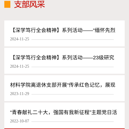
【深学笃行全会精神】系列活动——“缅怀先烈
2024-11-25
忆初心，厚植情怀担使命”主题党日活动
【深学笃行全会精神】系列活动——23级研究
2024-11-25
生党支部联合举办主题党日活动
材料学院离退休支部开展“传承红色记忆，展现
2023-11-29
银铃风采”主题党日活动
“青春献礼二十大，强国有我新征程”主题党日活
2022-10-07
动——材物化研究生第二党支部