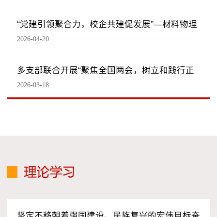
“党建引领聚合力，校企共建促发展”—材料物理
2026-04-20
与化学教工党支部赴湖南飞机起降系统技术研发
有限公司开展联合主题党日活动
多支部联合开展“聚焦全国两会，树立和践行正
2026-03-18
确政绩观”专题学习
坚定不移朝着强国建设、民族复兴的宏伟目标奋