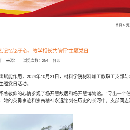
首页
>
党
色记忆铭于心，教学相长共前行”主题党日
：刘可 来源： 浏览次数：
254
打印
建赋能作用，
年
月
日，材料学院材料加工教职工支部与
2024
10
21
主题党日活动。
怀着敬仰的心情参观了杨开慧故居和杨开慧博物馆。
“寻出一个
，她的英勇事迹和崇高精神永远铭刻在历史的长河中。支部同志