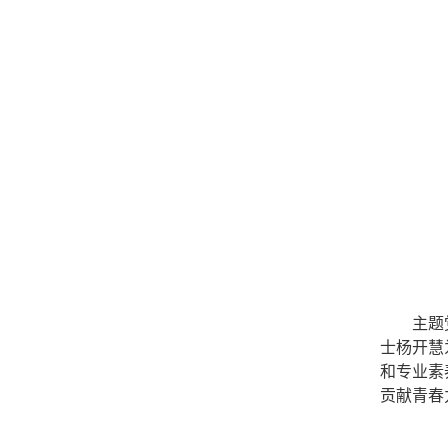
主题
士杨开慧
和专业素
贡献青春