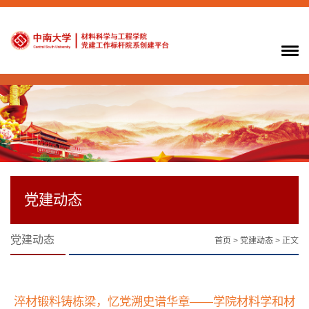
党建动态
党建动态
首页
>
党建动态
> 正文
淬材锻料铸栋梁，忆党溯史谱华章——学院材料学和材