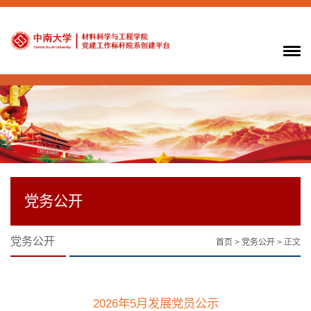
党务公开
党务公开
首页
>
党务公开
> 正文
2026年5月发展党员公示