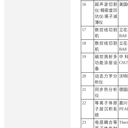
16
超声波切割
美国Ga
仪/精密度凹
坑仪/离子减
薄仪
17
数控线切割
立花
机
BA8
18
数控线切割
立花
机
BA8
19
磁控溅射多
中
功能涂层设
CSU5
备
20
动态力学分
沃特
析仪
21
同步热分析
德国耐
仪
22
等离子体原
嘉兴
子层沉积系
PEA
统
23
电感耦合等
Ther