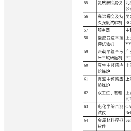
55
氦质谱检漏仪
北
公司
56
高温蠕变及持
吴
久强度试验机
RC
57
服务器
中
58
慢应变速率拉
上
伸试验机
YY
59
派勒平辊全液
广
压三辊研磨机
PT
60
真空中频感应
上
熔炼炉
61
真空中频感应
上
熔炼炉
62
双工位手套箱
上
司U
63
电化学综合测
G
试仪
Ref
64
金属材料模拟
Sen
软件