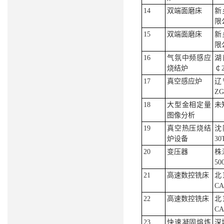
14
双端面磨床
新
限
15
双端面磨床
新
限
16
气氛中频感应
湖
烧结炉
￠2
17
真空感应炉
辽
ZG
18
大型金相定量
未
图像分析
19
真空热压烧结
沈
炉设备
30
20
变压器
株
50
21
高速数控铣床
北
CA
22
高速数控铣床
北
CA
23
快速凝固熔炼
深