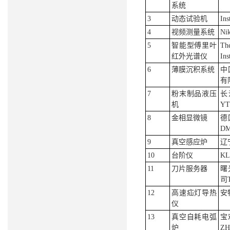
系统
3
动态试验机
In
4
视频测量系统
Ni
5
智能型傅里叶
Th
红外光谱仪
Ins
6
薄膜沉积系统
中
有
7
粉末制品液压
长
机
YT
8
金相显微镜
德
D
9
真空感应炉
辽
10
台阶仪
KL
11
刀片服务器
曙
司T
12
高速疝灯导热
安特
仪
13
真空自耗电弧
宝
炉
ZH