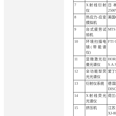
7
X射线衍射
日本
仪
250
8
热应力-应变
美国G
摸拟机
9
台式疲劳试
MTS
验机
10
环境扫描电
FTI 
镜(带能谱
仪)
11
显微激光拉
HO
曼光谱仪
S.A.
12
全功能型荧
爱丁
光光谱仪
13
衍射仪系统
德国
DIS
14
X射线荧光
荷兰/
光谱仪
15
挤压机
江苏
XJ-8