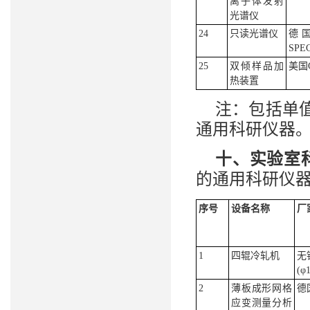
离子体发射
光谱仪
24
只读光谱仪
德
SPE
25
双倾样品加
美国G
热装置
注：包括单值
通用科研仪器
十、实验室
的通用科研仪
序号
设备名称
厂
1
四辊冷轧机
无
(φ
2
薄板成形网格
德
应变测量分析