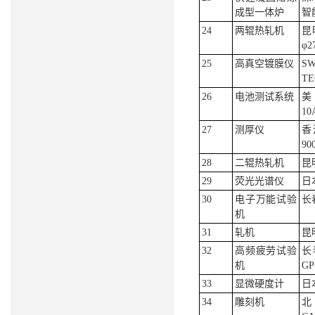
成型一体炉
智
24
两辊热轧机
昆
φ2
25
高真空镀膜仪
S
TE
26
电池测试系统
美
10
27
测厚仪
香
90
28
二辊热轧机
昆
29
荧光光谱仪
日本
30
电子万能试验
长
机
31
轧机
昆
32
高频疲劳试验
长
机
GP
33
显微硬度计
日
34
雕刻机