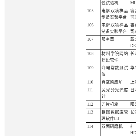
蚀试验机
ML
105
电解双喷样品
睿
制备实验平台
司R
106
电解双喷样品
睿
制备实验平台
司R
107
服务器
戴
DE
108
材料学院网站
长
建设软件
109
介电常数测试
华
仪
110
真空感应炉
上
111
荧光分光光度
日
计
112
刀片机箱
曙
113
相图数据库管
长
理软件
114
双面研磨机
HD