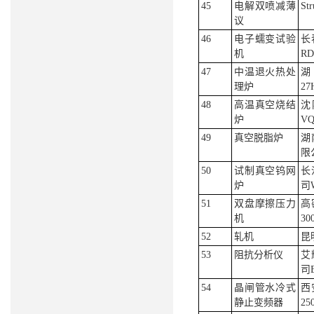
45
电解双喷减薄
Str
议
46
电子蠕变试验
长
机
RD
47
中温退火热处
理炉
27
48
高温真空烧结
沈
炉
VQ
49
真空脱脂炉
湖
限公
50
试制真空钨网
长
炉
司W
51
双盘摩擦压力
高
机
30
52
轧机
昆
53
阻抗分析仪
艾
司E
54
晶闸管水冷式
西
静止变频器
250