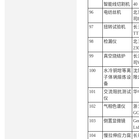
智能线切割机
40
96
电纺丝机
北
司E
97
扭转试验机
长
TT
98
检漏仪
北
23
99
真空烧结炉
长
司W
100
水冷铜坩等离
沈
子体埚熔炼设
限
备
101
交流阻抗测试
华
仪
102
气相色谱仪
浙
GC
103
倒置显微镜
Ge
Lt
104
慢拉伸应力腐
长