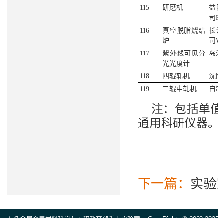
115
研磨机
益
司H
116
真空脱脂烧结
长
炉
司W
117
紫外线可见分
岛
光光度计
118
四辊轧机
沈
119
二辊中轧机
自
注：包括单值
通用科研仪器
下一篇：
实验