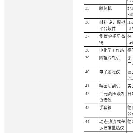
CA
35
雕刻机
北
S4
36
材料设计模拟
HK
平台软件
LI
37
倒置金相显微
徕
镜
Le
38
电化学工作站
德
39
四辊冷轧机
厂￠
40
电子膨胀仪
德
PC
41
精密切割机
美
42
二元高压液相
日
色谱仪
43
手套箱
德
公司
44
动态热流式差
德国
示扫描量热仪