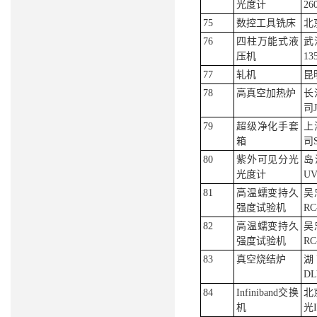
光度计
26
75
数控工具铣床
北
76
四柱万能式液
武
压机
13
77
轧机
昆
78
高真空加热炉
长
司J
79
超级净化手套
上
箱
司S
80
紫外可见分光
岛
光度计
UV
81
高温蠕变持久
吴
强度试验机
RC
82
高温蠕变持久
吴
强度试验机
RC
83
真空烧结炉
湖
DL
84
Infiniband交换
北
机
光I