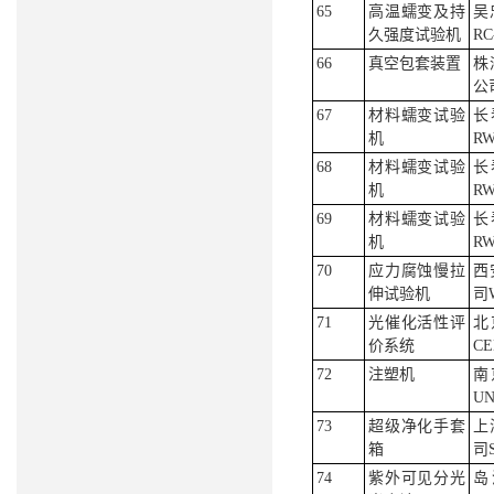
65
高温蠕变及持
吴
久强度试验机
RC
66
真空包套装置
株
公司
67
材料蠕变试验
长
机
RW
68
材料蠕变试验
长
机
RW
69
材料蠕变试验
长
机
RW
70
应力腐蚀慢拉
西
伸试验机
司
71
光催化活性评
北
价系统
CE
72
注塑机
南
UN
73
超级净化手套
上
箱
司S
74
紫外可见分光
岛