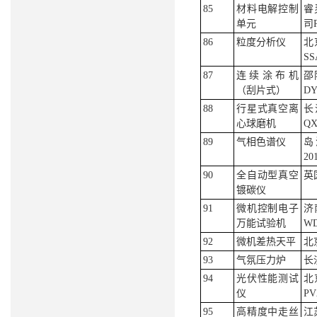
85
材料电解控制
睿
单元
司R
86
粒度分析仪
北
SS
87
连续涂布机
邵
（刮片式）
DY
88
行星式真空离
长
心球磨机
QX
89
气相色谱仪
岛
20
90
全自动型真空
英国
镀碳仪
91
微机控制电子
济
万能试验机
WD
92
微机差热天平
北
93
气氛压力炉
长
94
光伏性能测试
北
仪
PV
95
高精度中走丝
江