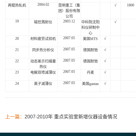
2004.02
√
1800
两辊热轧机
昆明重工（集
团）股份有限
公司
19
2003.12
√
磁控溅射仪
中科院沈阳
科仪研制中
心
2007.05
20
√
材料疲劳试验机
美国MTS
2007.05
21
√
同步热分析仪
德国耐弛
2007.05
22
√
动态差示扫描量
德国耐弛
热仪
2007.05
23
√
电解双喷减薄仪
丹麦
2007.05
24
√
离子减薄仪
美国gantan
上一篇：
2007-2010年 重点实验室新增仪器设备情况