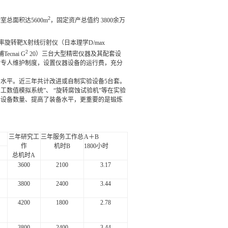
2
总面积达5600m
，固定资产总值约 3800余万
功率旋转靶X射线衍射仪（日本理学D/max
2
cnai G
20）三台大型精密仪器及其配套设
的专人维护制度，设置仪器设备的运行费，充分
水平。近三年共计改进或自制实验设备5台套。
加工数值模拟系统”、 “旋转腐蚀试验机”等在实验
器设备数量、提高了装备水平，更重要的是锻炼
三年研究工
三年服务工作总
A
＋B
作
机时B
1800
小时
总机时A
3600
2100
3.17
3800
2400
3.44
4200
1800
2.78
3800
2400
3.44