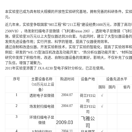
本实验室已成为具有较大规模的开放性实验研究基地，拥有完善的科研条件。实验室
元。
近几年来，实验室争取国家“985工程”和“211工程”建设经费1600万元，添置了高
2500VB），场发射扫描电子显微镜（飞利浦Sirion 200），透射电子显微镜（飞利浦Te
施，使实验室30万元以上大型仪器达到20台套。与此同时，建立了大型仪器设备
发挥先进设备作用；实行开放、科学的管理，提高了仪器使用效率。
通过自制和改造仪器，开发实验新技术，实现了实验的智能化，提高了实验效率和
例如：研发的“WE-T5型油压机改造及功能开发”、“热分析仪器功能开发”、“材料
研究中发挥了积极作用，改进、自制仪器设备的效果好，影响大，不仅补充了仪
了队伍，增强了凝聚力。
2011年实验室添置了
JXA-8230
型电子探针分析仪，已正在使用。
序号
主要设备名称
购进时间
设备产地
设备先进水平
（10万元以上设
国际
国内
省内
备）
1
2004.07
√
透射电子显微镜
荷兰FEI公
司
2
2004.07
√
场发射扫描电镜
荷兰FEI公
司
3
环境扫描电子显
飞雅公
2009.03
微镜
司
4
2004.11
√
X射线衍射仪
日本理学