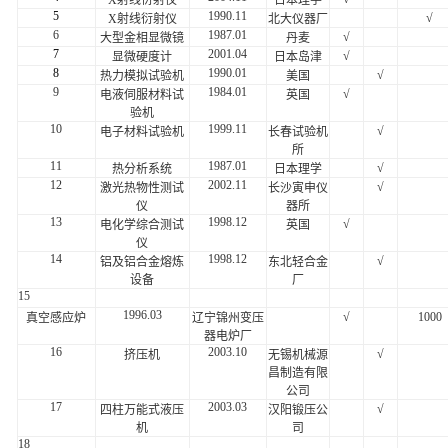
5
1990.11
√
X射线衍射仪
北大仪器厂
6
1987.01
√
大型金相显微镜
丹麦
7
2001.04
√
显微硬度计
日本岛津
8
1990.01
√
热力模拟试验机
美国
9
1984.01
√
电液伺服材料试
英国
验机
10
1999.11
√
电子材料试验机
长春试验机
所
11
1987.01
√
热分析系统
日本理学
12
2002.11
√
激光热物性测试
长沙寅申仪
仪
器所
13
1998.12
√
电化学综合测试
英国
仪
14
1998.12
√
铝及铝合金熔炼
东北轻合金
设备
厂
15
1996.03
√
1000
真空感应炉
辽宁锦州变压
器电炉厂
16
2003.10
√
挤压机
无锡机械源
昌制造有限
公司
17
2003.03
√
四柱万能式液压
汉阳锻压公
机
司
18