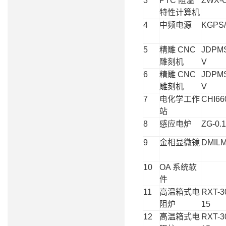
3
PTC
阻温
ZWX-
特性计算机
4
中频电源
KGPS/
5
精雕
CNC
JDPM
雕刻机
V
6
精雕
CNC
JDPM
雕刻机
V
7
电化学工作
CHI66
站
8
感应电炉
ZG-0.1
9
金相显微镜
DMIL
10
OA
系统软
件
11
高温箱式电
RXT-3
阻炉
15
12
高温箱式电
RXT-3