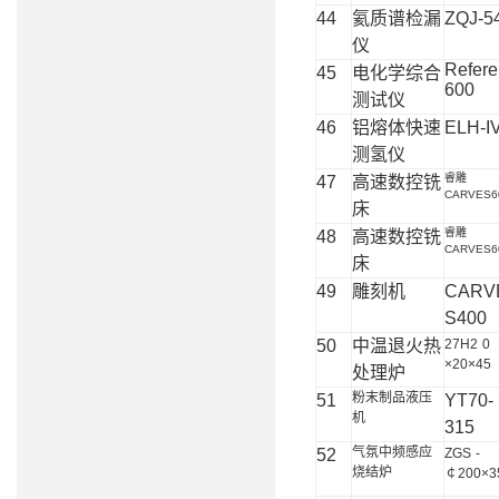
44
氦质谱检漏
ZQJ-5
仪
Refer
45
电化学综合
600
测试仪
46
铝熔体快速
ELH-I
测氢仪
睿雕
47
高速数控铣
CARVES6
床
睿雕
48
高速数控铣
CARVES6
床
49
雕刻机
CARV
S400
50
中温退火热
27H2
0
×20×45
处理炉
粉末制品液压
51
YT70-
机
315
气氛中频感应
52
ZGS
-
烧结炉
￠200×3