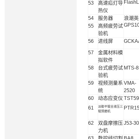
Flash
53
高速疝灯导
热仪
54
服务器
浪潮英
GPS1
55
高频疲劳试
验机
56
进线屏
GCKA
57
金属材料模
拟软件
58
台式疲劳试
MTS-8
验机
59
视频测量系
VMA-
统
2520
60
动态应变仪
TST59
派勒平辊全液压三
61
PTR1
辊预磨机
62
双盘摩擦压
J53-3
力机
63
数控线切割
BA8