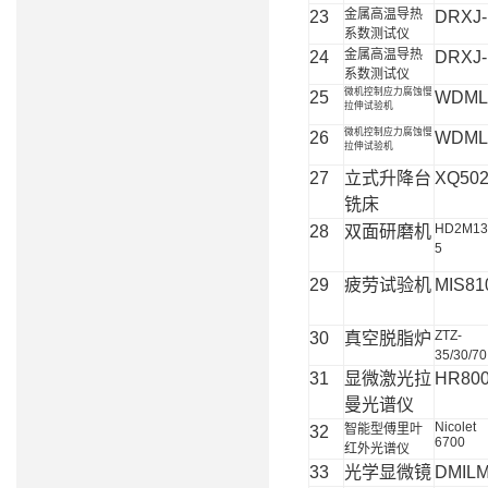
金属高温导热
23
DRXJ-I
系数测试仪
金属高温导热
24
DRXJ-I
系数测试仪
微机控制应力腐蚀慢
25
WDML
拉伸试验机
微机控制应力腐蚀慢
26
WDML
拉伸试验机
27
立式升降台
XQ50
铣床
HD2M13
28
双面研磨机
5
29
疲劳试验机
MIS81
ZTZ-
30
真空脱脂炉
35/30/70
31
显微激光拉
HR80
曼光谱仪
Nicolet
智能型傅里叶
32
6700
红外光谱仪
33
光学显微镜
DMIL