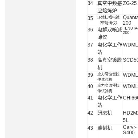
34
真空中频感
ZG-25
应熔炼炉
Quanta
环境扫描电镜
35
200
（带能谱仪）
TENUTA
36
电解双喷减
200
薄仪
37
电化学工作
WDML
站
38
高真空镀膜
SCD5
机
应力腐蚀慢拉
39
WDML
伸试验机
应力腐蚀慢拉
40
WDML
伸试验机
41
电化学工作
CHI66
站
42
研磨机
HD2M
5L
Carvr-
43
雕刻机
S400