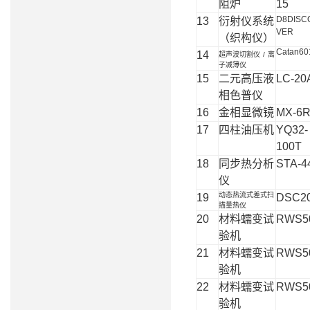
阻炉
15
D8DISC
13
衍射仪系统
VER
（织构仪）
Catan60
14
超声波切割仪
/
离
子减薄仪
15
二元高压液
LC-20
相色普仪
16
金相显微镜
MX-6
17
四柱油压机
YQ32-
100T
18
同步热分析
STA-4
仪
动态热流式差式扫
19
DSC2
描量热仪
20
材料蠕变试
RWS5
验机
21
材料蠕变试
RWS5
验机
22
材料蠕变试
RWS5
验机