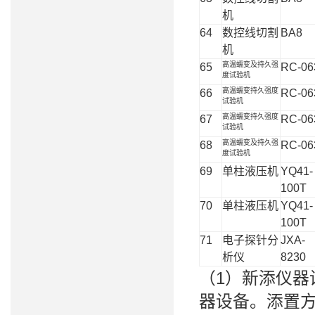
机
64
数控线切割
BA8
机
高温蠕变及持久强
65
RC-06
度试验机
高温蠕变持久强度
66
RC-06
试验机
高温蠕变持久强度
67
RC-06
试验机
高温蠕变及持久强
68
RC-06
度试验机
69
单柱液压机
YQ41-
100T
70
单柱液压机
YQ41-
100T
71
电子探针分
JXA-
析仪
8230
（1）新添仪器
器设备。添置