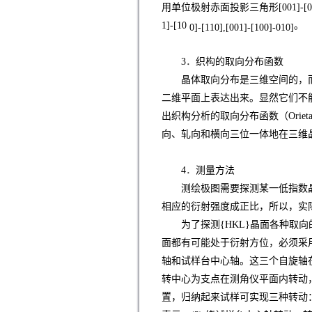
用单位极射赤面投影三角形[001]-[
1]-[10
。
0]-[110],[001]-[100]-010]
3
．
织构的取向分布函数
晶体取向分布是三维空间的，
二维平面上表达出来。显然它们不能包含
出织构分析的取向分布函数（Orietati
向、轧向和横向三位一体地在三维
4
．
测量方法
测绘极图需要探测某一低指数
相应的衍射强度成正比，所以，实际
为了探测{HKL}晶面各种取
面都有可能处于衍射方位，必须采
轴和试样台中心轴。这三个自旋轴
转中心为支点在测角仪平面内转动
置，归纳起来试样可实现三种转动：(