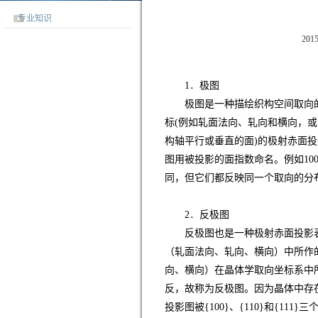
专业知识
20
1
．
极图
极图是一种描绘织构空间取向
标(例如轧面法向、轧向和横向，或
构轴平行或垂直的面)的极射赤面投
图用被投影的面指数命名。例如10
同，但它们都反映同一个取向的分
2
．
反极图
反极图也是一种极射赤面投影
（轧面法向、轧向、横向）中所作
向、横向）在晶体学取向坐标系中
反，故称为反极图。因为晶体中存
投影图被{100}、{110}和{1