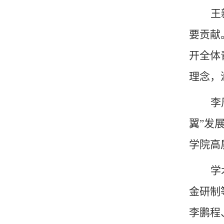
王
要贡献
开全体
理念，
李
翼”发
学院高
学
金研制
李鹏程