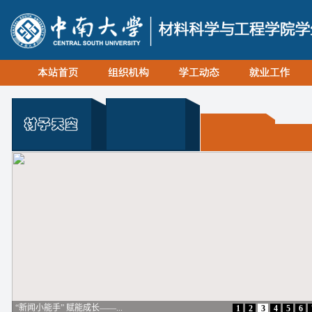
“新闻小能手” 赋能成长——...
1
2
3
4
5
6