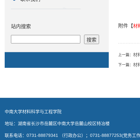
附件【
材
站内搜索
材
上一篇：
材
下一篇：
中南大学材料科学与工程学院
地址：湖南省长沙市岳麓区中南大学岳麓山校区特冶楼
联系电话：0731-88879341 （行政办公）；0731-88877253(党务工作