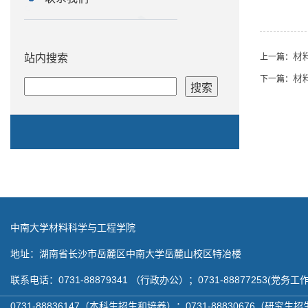
材
站内搜索
上一篇：
材
下一篇：
中南大学材料科学与工程学院
地址：湖南省长沙市岳麓区中南大学岳麓山校区特冶楼
联系电话：0731-88879341 （行政办公）；0731-88877253(党务工作
0731-88836147（本科生招生和培养）；0731-88830676（研究生