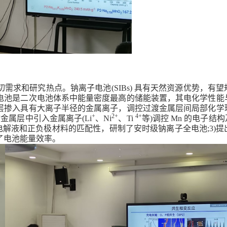
切需求和研究热点。钠离子电池
(SIBs)
具有天然资源优势，有望
电池是二次电池体系中能量密度最高的储能装置，其电化学性能
层掺入具有大离子半径的金属离子，调控过渡金属层间局部化学
+
2+
4+
渡金属层中引入金属离子
(Li
、
Ni
、
Ti
等
)
调控
Mn
的电子结构
电解液和正负极材料的匹配性，研制了安时级钠离子全电池
;3)
提
了电池能量效率。