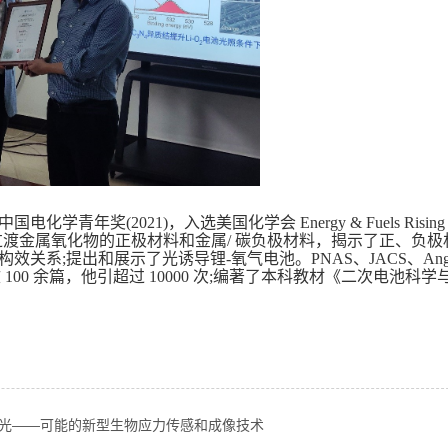
中国电化学青年奖
(2021)
，入选美国化学会
Energy & Fuels Rising 
过渡金属氧化物的正极材料和金属
/
碳负极材料，揭示了正、负极
构效关系
;
提出和展示了光诱导锂
-
氧气电池。
PNAS
、
JACS
、
An
文
100
余篇，他引超过
10000
次
;
编著了本科教材《二次电池科学
发光——可能的新型生物应力传感和成像技术