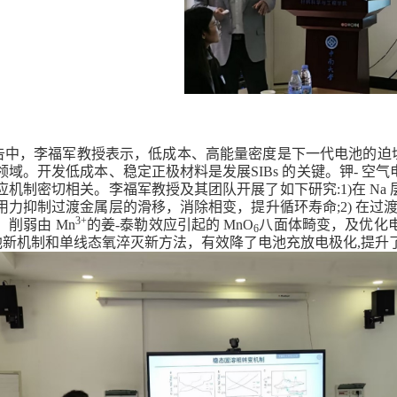
告中，李福军教授表示，低成本、高能量密度是下一代电池的迫
领域。开发低成本、稳定正极材料是发展
SIBs
的关键。钾
-
空气
应机制密切相关。李福军教授及其团队开展了如下研究
:1)
在
Na
用力抑制过渡金属层的滑移，消除相变，提升循环寿命
;2)
在过
3+
，削弱由
Mn
的姜
-
泰勒效应引起的
MnO
八面体畸变，及优化
6
池新机制和单线态氧淬灭新方法，有效降了电池充放电极化
,
提升