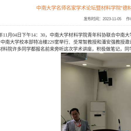
中南大学名师名家学术论坛暨材料学院“德材
发布时间：2023-11-0
年
11
月
04
日下午
14
：
30
，
中南大学材料学院青年科协联合中南大
于中南大学校本部特冶楼
229
室举行
。受
常智教授和潘安强教授邀
材料院许多同学都报名前来旁听这次学术讲座，积极做笔记，同