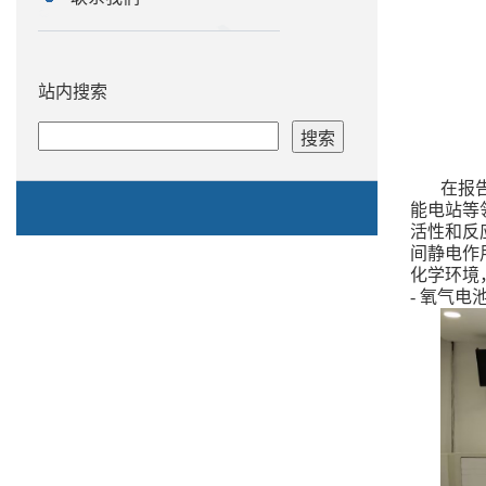
站内搜索
在报
能电站等
活性和反
间静电作
化学环境
-
氧气电