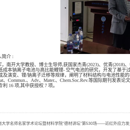
人简介
:
军，南开大学教授、博士生导师
,
获国家杰青
(2023)
、优青
(2018)
、
低成本钠离子电池与高比能鲤锂
-
空气电池的研究，开发了基于
成及演变、锂
/
钠离子迁移等规律，阐明了材料结构与电池性能的
at
、
Commun.
、
Adv
、
Mater.
、
Chem.Soc.Rev.
等国际期刊发表论
专利
16
项
,
其中获授权
7
项。
南大学名师名家学术论坛暨材料学院“德材讲坛”第530场——近红外应力