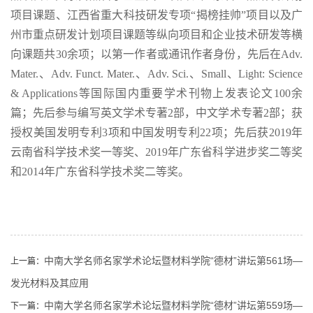
项目课题、江西省重大科技研发专项“揭榜挂帅”项目以及广
州市重点研发计划项目课题等纵向项目和企业技术研发等横
向课题共
30
余项；以第一作者或通讯作者身份，先后在
Adv.
Mater.
、
Adv. Funct. Mater.
、
Adv. Sci.
、
Small
、
Light: Science
& Applications
等国际国内重要学术刊物上发表论文
100
余
篇；先后参与编写英文学术专著
2
部，中文学术专著
2
部；获
授权美国发明专利
3
项和中国发明专利
22
项；先后获
2019
年
云南省科学技术奖一等奖、
2019
年广东省科学进步奖二等奖
和
2014
年广东省科学技术奖二等奖。
中南大学名师名家学术论坛暨材料学院“德材”讲坛第561场—
上一篇：
发光材料及其应用
中南大学名师名家学术论坛暨材料学院“德材”讲坛第559场—
下一篇：