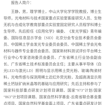
报告人简介：
王静，男，理学博士，中山大学化学学院教授，博士生
导师，光电材料与技术国家重点实验室客座研究人员、生物
无机与合成化学教育部重点实验室固定研究人员程学科博士
生导师，先后担任《应用化学》编委、《发光学报》青年编
委、国际信息显示学会（
SID
）北京分会专业技术委员会委
员、中国稀土学会发光专业委员会委员、中国稀土学会光电
材料与器件专业委员会委员、国家新材料测试评价平台稀土
行业中心专家咨询委员会委员、广东省稀土行业协会副会
长、广东省稀土技术标准委员会主任
；
主要从事半导体（白
光
LED
与激光
LD
）照明与显示用稀土荧光粉、玻璃
/
陶瓷材
料，光电传感与探测用稀土近红外荧光粉，及超高清显示用
稀土钙钛矿纳米晶等的基础与应用研究；先后主持和参与了
国家科技部重点研发计划项目课题、国家“
973
”计划
/
国家
“
863
”计划项目课题、国家自然科学基金
-
云南省联合基金重
点项目、国家自然科学基金面上项目、广东省重点研发计划