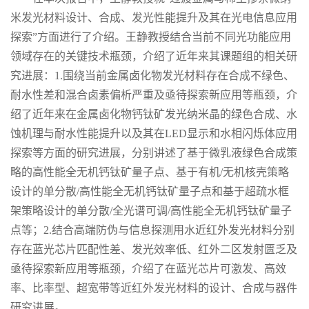
米发光材料设计、合成、发光性能提升及其在光电信息应用
探索”方面进行了
介绍
。王静教授结合当前不同光功能应用
领域存在的关键技术瓶颈，介绍了近年来其课题组的相关研
究进展：
1.
围绕当前金属卤化物发光材料存在合成不绿色、
耐水性差和混合卤素偏析严重及亟待探索新应用等瓶颈，介
绍了近年来在金属卤化物钙钛矿发光纳米晶的绿色合成、水
蚀机理与耐水性能提升以及其在
LED
显示和水相闪烁体应用
探索等方面的研究进展，分别讲述了基于微乳液绿色合成策
略的高性能全无机钙钛矿量子点、基于有机
/
无机核壳策略
设计的单分散
/
高性能全无机钙钛矿量子点和基于超疏水框
架策略设计的单分散
/
全光谱可调
/
高性能全无机钙钛矿量子
点等；
2.
结合高端防伪与信息探测用水近红外发光材料分别
存在蓝光芯片匹配性差、发光效率低、红外二区发射匮乏及
亟待探索新应用等瓶颈，介绍了在蓝光芯片可激发、高效
率、比率型、超宽带等近红外发光材料的设计、合成与器件
研究进展。