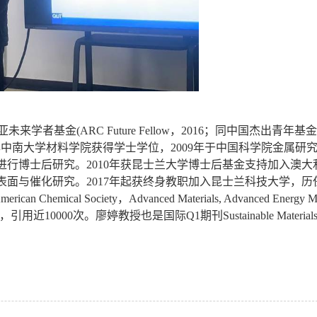
亚未来学者基金
(ARC Future Fellow
，
2016
；同中国杰出青年基金
年中南大学材料学院获得学士学位，
2009
年于中国科学院金属研
进行博士后研究。
2010
年获昆士兰大学博士后基金支持加入澳大
表面与催化研究。
2017
年起获终身教职加入昆士兰科技大学，历
American Chemical Society
，
Advanced Materials, Advanced Energy Ma
，引用近
10000
次。廖婷教授也是国际
Q1
期刊
Sustainable Material