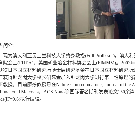
人简介：
，现为澳大利亚昆士兰科技大学终身教授
(Full Professor)
，澳大利
育院会士
(FHEA)
，英国矿业冶金材料协会会士
(FIMMM)
。
2003
获得日本国立材料研究所博士后研究基金在日本国立材料研究所
年获得卧龙岗大学校长研究金加入卧龙岗大学进行第一性原理的
正教授。目前廖婷教授已在
Nature Communications, Journal of the 
unctional Materials
，
ACS Nano
等国际著名期刊发表论文
150
余篇
cs(IF=9.6)
执行编辑。