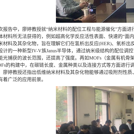
次报告中，
廖婷教授就
“
纳米材料的配位工程与能源催化
”
方面进
体材料所无法获得的，例如超高化学反应活性表面、快速的“面
米材料及其杂化物，旨在理解它们在氢析出反应
(HER)
、氧析出
设计的一种新型
IV-V
族
Janus
半导体，通过纳米级结构的配位调控
能光捕获的波长范围，还提高了强度。再如
MOFs
（金属有机骨
Fs
的构建中，在碳链长度、金属种类以及连接方式等方面进行
。廖婷教授还指出低维纳米材料及其杂化物能够通过吸附剂性质
有着广泛的应用前景。