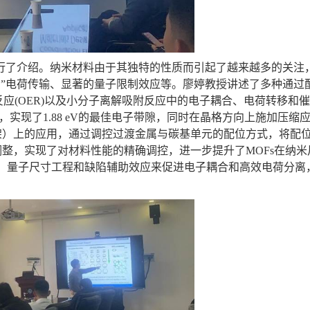
行了介绍。纳米材料由于其独特的性质而引起了越来越多的关注
内”电荷传输、显著的量子限制效应等。廖婷教授讲述了多种通过
反应
(OER)
以及小分子离解吸附反应中的电子耦合、电荷转移和催
，实现了
1.88 eV
的最佳电子带隙，同时在晶格方向上施加压缩
架）上的应用，通过调控过渡金属与碳基单元的配位方式，将配
调整，实现了对材料性能的精确调控，进一步提升了
MOFs
在纳米
、量子尺寸工程和缺陷辅助效应来促进电子耦合和高效电荷分离