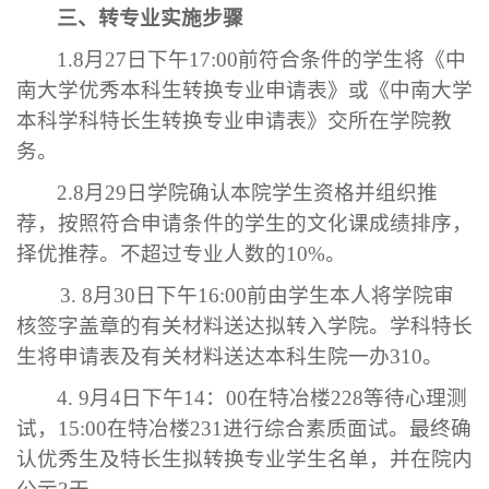
三、转专业实施步骤
1.8
月
27
日下午
17:00
前符合条件的学生将《中
南大学优秀本科生转换专业申请表》或《中南大学
本科学科特长生转换专业申请表》交所在学院教
务。
2.8
月
29
日学院确认本院学生资格并组织推
荐，按照符合申请条件的学生的文化课成绩排序，
择优推荐。不超过专业人数的
10%
。
3. 8
月
30
日下午
16:00
前由学生本人将学院审
核签字盖章的有关材料送达拟转入学院。学科特长
生将申请表及有关材料送达本科生院一办
310
。
4. 9
月
4
日下午
14
：
00
在特冶楼
228
等待心理测
试，
15:00
在特冶楼
231
进行综合素质面试。最终确
认优秀生及特长生拟转换专业学生名单，并在院内