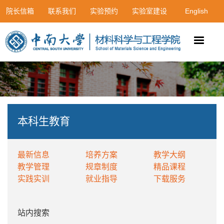
院长信箱
联系我们
实验预约
实验室建设
English
本科生教育
最新信息
培养方案
教学大纲
教学管理
规章制度
精品课程
实践实训
就业指导
下载服务
站内搜索