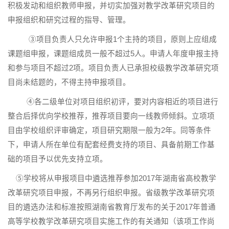
积极发动和组织教师申报，并切实加强对教学改革研究项目的
申报组织和研究过程的指导、管理。
③项目负责人只允许申报
1
个主持的项目，原则上应组成
课题组申报，课题组成员一般不超过
5
人。申请人年度申报主持
和参与项目不超过
2
项。项目负责人已承担校级教学改革研究项
目尚未结题的，不得主持申报项目。
④各二级单位对项目组织初评，要对内容相近的项目进行
整合后择优向学校推荐，推荐项目要向一线教师倾斜。立项项
目由学校组织评审确定，项目研究期限一般为
2
年。同等条件
下，申请人所在单位有配套经费支持的项目、具备前期工作基
础的项目予以优先支持立项。
⑤学校将从申报项目中遴选推荐参加
2017
年湖南省高校教学
改革研究项目申报，不再另行组织申报。省级教学改革研究项
目的遴选办法和标准按照湖南省教育厅发布的关于
2017
年普通
高等学校教学改革研究项目实施工作的有关通知（该项工作尚