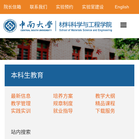
院长信箱
联系我们
实验预约
实验室建设
English
本科生教育
最新信息
培养方案
教学大纲
教学管理
规章制度
精品课程
实践实训
就业指导
下载服务
站内搜索