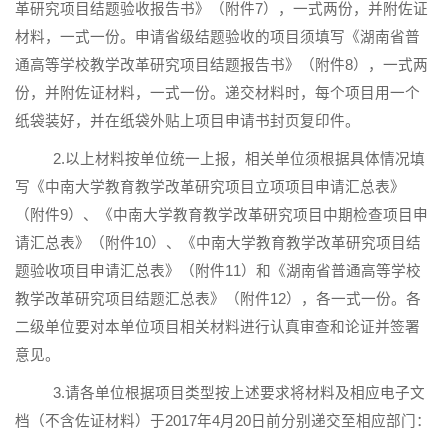
革研究项目结题验收报告书》（附件
7
），一式两份，并附佐证
材料，一式一份。申请省级结题验收的项目须填写《湖南省普
通高等学校教学改革研究项目结题报告书》（附件
8
），一式两
份，并附佐证材料，一式一份。递交材料时，每个项目用一个
纸袋装好，并在纸袋外贴上项目申请书封页复印件。
2.以上材料按单位统一上报，相关单位须根据具体情况填
写《中南大学教育教学改革研究项目立项项目申请汇总表》
（附件
9
）、《中南大学教育教学改革研究项目中期检查项目申
请汇总表》（附件
10
）、《中南大学教育教学改革研究项目结
题验收项目申请汇总表》（附件
11
）和《湖南省普通高等学校
教学改革研究项目结题汇总表》（附件
12
），各一式一份。各
二级单位要对本单位项目相关材料进行认真审查和论证并签署
意见。
3.请各单位根据项目类型按上述要求将材料及相应电子文
档（不含佐证材料）于
2017
年
4
月
20
日前分别递交至相应部门：