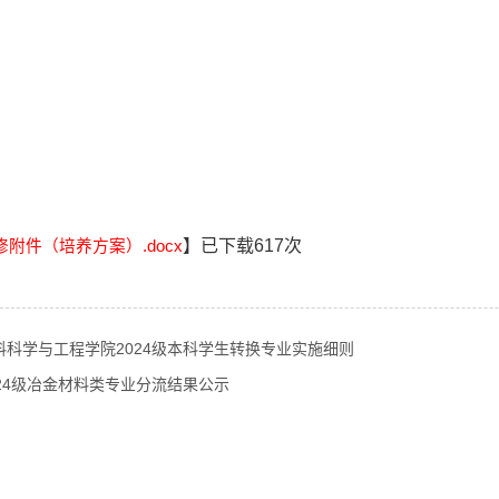
】已下载
617
次
修附件（培养方案）.docx
料科学与工程学院2024级本科学生转换专业实施细则
024级冶金材料类专业分流结果公示