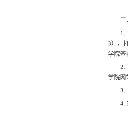
三
1
3
），
学院签
2
学院网
3
4.