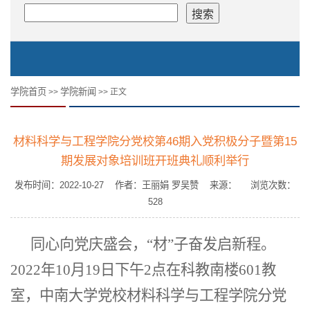
学院首页
学院新闻
>>
>> 正文
材料科学与工程学院分党校第46期入党积极分子暨第15
期发展对象培训班开班典礼顺利举行
发布时间：2022-10-27 作者：王丽娟 罗吴赞 来源： 浏览次数：
528
同心向党庆盛会，
“材”子奋发启新程。
2022年10月19日下午2点在科教南楼601教
室，中南大学党校材料科学与工程学院分党