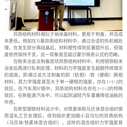
异质结构材料相比于纳米晶材料，更易于制备，并且成
本更低。例如在
Ti
基异质结构材料中，通过合适的热机械处
理，在发生部分再结晶后，材料塑性得到显著提升后，但强
度依然保持不变，这一现象甚至超过霍尔佩奇公式的范畴。
在粉末冶金法制备层状异质结构材料中，利用铜铁粉末
冶金后再进行轧制处理，材料的力学强度发生超脱传统理念
的提高。即通过该方法制备的铜（软相）
/
铁（硬相）两相
材料，其力学强度甚至大于单一硬相的强度，存在
1+1>2
的
效应。在汽车用
IF
钢中，异质结构材料也存在
1+1>2
的特殊
效应，在新能源汽车中，可以起到减轻汽车重量降低油耗的
作用。
在新型钢铁材料设计中，对铁素体和马氏体混合组织使
用温轧工艺处理后，得到组织更加细小且均匀的异质结构
（马氏体
/
铁素体混合组织），这样的混合组织力学强度甚