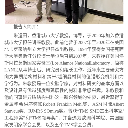
报告人简介：
朱运田，香港城市大学教授，博导，于
2020
年加入香港
城市大学担任讲座教授。此前他曾于
2007
年至
2020
年在美国
北卡罗来纳州立大学担任杰出教授。
1994
年获得美国德克萨
斯大学奥斯汀分校博士学位后直到
2007
年，朱教授在美国洛
斯阿拉莫斯国家实验室
(Los Alamos NationalLaboratory
，简称
LANL)
从事博士后、研究员和组长工作。近年来主要研究方
向为异质结构材料和纳米
/
超细晶材料的位错形变机制和力
学行为。朱教授是一位实验学家，对材料研究的基本方面以
及设计具有优越强度和延展性的材料非常感兴趣。朱教授和
他的同事是异质结构材料这一新兴领域的先驱，最近获得了
金属学会讲座奖和
Robert Franklin Mehl
奖、
ASM
国际
Albert
Sauveur
奖、
IUMRS SOmiya
奖。曾获“
TMS SMD
杰出科学家
/
工程师奖”和“
TMS
领导奖”，并当选为欧洲科学院、美国国
家发明家学会会员，以及五个
TMS
学会会员。