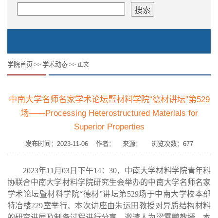
学院首页
学术动态
>>
>> 正文
中南大学名师名家学术论坛暨材料学院“德材讲坛”第529
场——Processing Heterostructured Materials for
Superior Properties
发布时间：2023-11-06 作者： 来源： 浏览次数：
677
2023
年
11
月
03
日下午
14
：
30
，
中南大学材料学院青年科
协联合中南大学材料学院研究生会举办的中南大学名师名家
学术论坛暨材料学院“德材”讲坛第
529
场于中南大学校本部
特冶楼
229
室举行
。
本次讲座由朱运田教授对异质结构材料
的研究进展及制备过程进行分享，邀请人为梁霄鹏教授。本