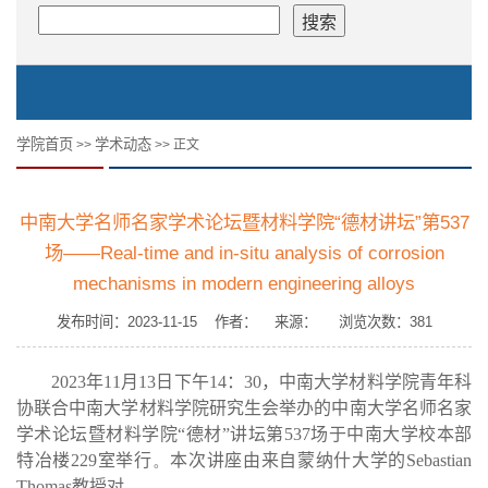
学院首页
学术动态
>>
>> 正文
中南大学名师名家学术论坛暨材料学院“德材讲坛”第537
场——Real-time and in-situ analysis of corrosion
mechanisms in modern engineering alloys
发布时间：2023-11-15 作者： 来源： 浏览次数：
381
2023
年
11
月
13
日下午
14
：
30
，
中南大学材料学院青年科
协联合中南大学材料学院研究生会举办的中南大学名师名家
学术论坛暨材料学院“德材”讲坛第
537
场于中南大学校本部
特冶楼
229
室举行
。
本次讲座由来自蒙纳什大学的
Sebastian
Thomas
教授对