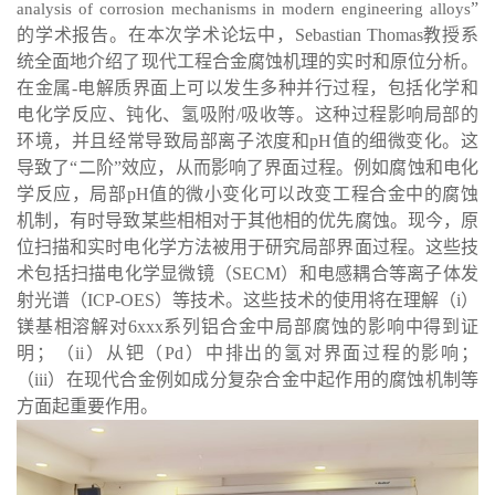
”
analysis of corrosion mechanisms in modern engineering alloys
的学术报告。在本次学术论坛中，
Sebastian Thomas
教授系
统全面地介绍了现代工程合金腐蚀机理的实时和原位分析。
在金属
-
电解质界面上可以发生多种并行过程，包括化学和
电化学反应、钝化、氢吸附
/
吸收等。这种过程影响局部的
环境，并且经常导致局部离子浓度和
pH
值的细微变化。这
导致了“二阶”效应，从而影响了界面过程。例如腐蚀和电化
学反应，局部
pH
值的微小变化可以改变工程合金中的腐蚀
机制，有时导致某些相相对于其他相的优先腐蚀。现今，原
位扫描和实时电化学方法被用于研究局部界面过程。这些技
术包括扫描电化学显微镜（
SECM
）和电感耦合等离子体发
射光谱（
ICP-OES
）等技术。这些技术的使用将在理解（
i
）
镁基相溶解对
6xxx
系列铝合金中局部腐蚀的影响中得到证
明；（
ii
）从钯（
Pd
）中排出的氢对界面过程的影响；
（
iii
）在现代合金例如成分复杂合金中起作用的腐蚀机制等
方面起重要作用。