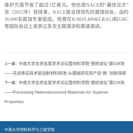
维护方面节省了超过
1
亿美元。他也是
NACE
的“最佳论文”
奖（
2012
年）获得者，
NACE
是全球领先的腐蚀协会，由约
30,000
名腐蚀专家组成。他曾在
ICMAT,MS&T,RACI
和
GRC
等国际会议上发表过多次主题演讲和邀请演讲。
中南大学名师名家学术论坛暨材料学院“德材讲坛”第538场
上一篇：
——先进表征技术驱动新材料研发:从基础研究到产品“微 ”创新探索
中南大学名师名家学术论坛暨材料学院“德材讲坛”第529场
下一篇：
——Processing Heterostructured Materials for Superior
Properties
中南大学材料科学与工程学院