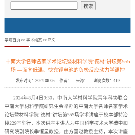
学院首页
学术动态
>>
>> 正文
中南大学名师名家学术论坛暨材料学院“德材”讲坛第555
场 —面向低温、快充锂电池的负极反应动力学调控
发布时间：2024-08-05 作者： 来源： 浏览次数：
419
202
4
年
8
月
4
日
9:30
，中南大学材料学院青年科协联合
中南大学材料学院研究生会举办的中南大学名师名家学术
论坛暨材料学院
“
德材
”
讲坛第
5
55
场学术讲座于校本部
特冶
楼
229
室
举行，本次讲座主讲人为
中国科学技术大学碳中和
研究院副院长季恒星教授
，由
方国赵
教授主持，本次讲座