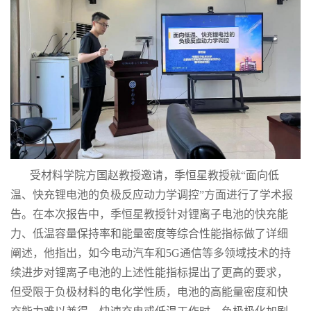
受材料学院
方国赵教授
邀请，
季恒星
教授就
“
面向低
温、快充锂电池的负极反应动力学调控
”
方面进行了学术报
告。在本次报告中，
季恒星
教授
针对锂离子电池的快充能
力、低温容量保持率和能量密度等综合性能指标做了详细
阐述，他指出，如今电动汽车和
5G
通信等多领域技术的持
续进步对锂离子电池的上述性能指标提出了更高的要求，
但受限于负极材料的电化学性质，电池的高能量密度和快