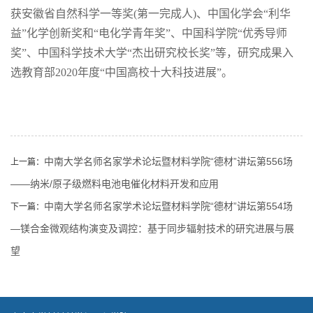
获安徽省自然科学一等奖
(
第一完成人
)
、中国化学会
“
利华
益
”
化学创新奖和
“
电化学青年奖
”
、中国科学院
“
优秀导师
奖
”
、中国科学技术大学
“
杰出研究校长奖
”
等
，
研究成果入
选教育部
2020
年度
“
中国高校十大科技进展
”
。
中南大学名师名家学术论坛暨材料学院“德材”讲坛第556场
上一篇：
——纳米/原子级燃料电池电催化材料开发和应用
中南大学名师名家学术论坛暨材料学院“德材”讲坛第554场
下一篇：
—镁合金微观结构演变及调控：基于同步辐射技术的研究进展与展
望