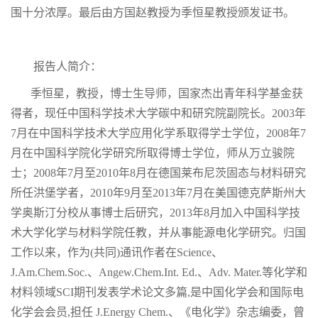
围十分浓厚。最后由
方国赵
教授为
季恒星
教授颁发证书。
报告人简介：
季恒星
，
教授
，
博士生导师
，
国家杰出青年科学基金获
得者
，
现任中国科学技术大学碳中和研究院副院长
。
2003
年
7
月在中国科学技术大学应用化学系取得学士学位
，
2008
年
7
月在中国科学院化学研究所取得博士学位
，
师从万立骏院
士
；
2008
年
7
月至
2010
年
8
月在德国莱布尼茨固态与材料研究
所任洪堡学者
，
2010
年
9
月至
2013
年
7
月在美国德克萨斯州大
学奥斯汀分校从事博士后研究
，
2013
年
8
月加入中国科学技
术大学化学与材料学院任教
，
并从事能源电化学研究
。
归国
工作以来，作为
(
共同
)
通讯作者在
Science
、
J.Am.Chem.Soc.
、
Angew.Chem.Int. Ed.
、
Adv. Mater.
等化学和
材料领域
S
CI
期刊发表学术论文多篇
,
是中国化学会和国际电
化学会会员
,
担任
J.
Energy Chem.
、《电化学》杂志编委，曾