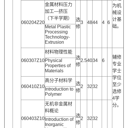
金属材料压力
为机
加工—挤压
械设
（下半学期）
计基
选
060204Z20
3
48
44
4
6
础。
修
Metal Plastic
Processing
Technology-
Extrusion
材料物理性能
辅修
选
060307Z10
Physical
2.5
40
34
6
专业
修
Properties of
Materials
学士
学位
高分子材料学
选
至少
060410Z10
2
32
32
Introduction to
修
选修
Polymer
4学
无机非金属材
分。
料概论
选
060403Z10
2
32
32
Introduction of
修
Inorganic