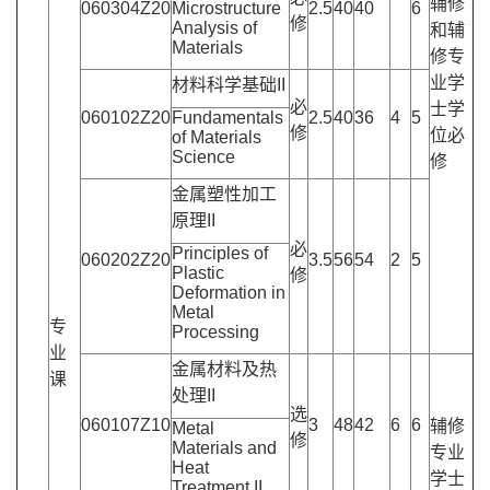
辅修
060304Z20
Microstructure
2.5
40
40
6
修
Analysis of
和辅
Materials
修专
业学
材料科学基础II
必
士学
060102Z20
Fundamentals
2.5
40
36
4
5
修
位必
of Materials
Science
修
金属塑性加工
原理II
必
Principles of
060202Z20
3.5
56
54
2
5
Plastic
修
Deformation in
Metal
专
Processing
业
金属材料及热
课
处理II
选
060107Z10
3
48
42
6
6
辅修
Metal
修
Materials and
专业
Heat
学士
Treatment II