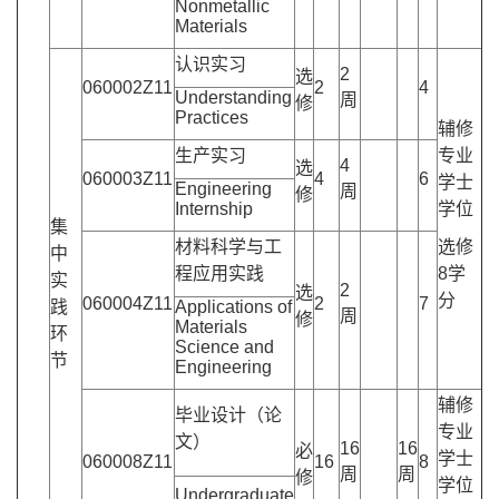
Nonmetallic
Materials
认识实习
2
选
060002Z11
2
4
Understanding
周
修
Practices
辅修
生产实习
专业
4
选
060003Z11
4
6
学士
Engineering
周
修
Internship
学位
集
材料科学与工
选修
中
程应用实践
8学
实
2
选
分
060004Z11
2
7
践
Applications of
周
修
Materials
环
Science and
节
Engineering
辅修
毕业设计（论
专业
文）
16
16
必
学士
060008Z11
16
8
周
周
修
学位
Undergraduate