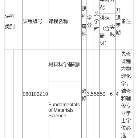
配
课
开
总
课程
程
学
课
讲课
课程编号
课程名称
学
备注
分
学
类别
属
实
（含
时
期
性
践
研
讨）
先修
课程
材料科学基础II
为物
理化
学，
必
辅修
060102Z10
3.5
56
50
6
4
修
和辅
Fundamentals
修专
of Materials
业学
Science
士学
位必
选