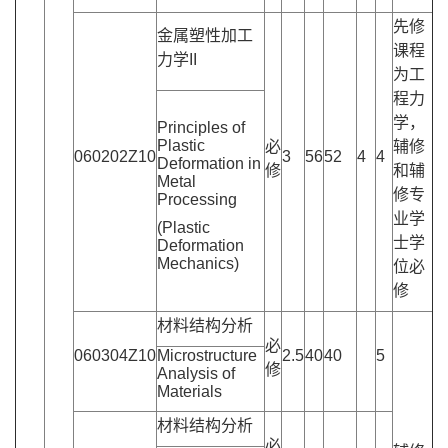
先修
金属塑性加工
课程
力学II
为工
程力
学，
Principles of
Plastic
必
辅修
060202Z10
3
56
52
4
4
Deformation in
修
和辅
Metal
修专
Processing
业学
(Plastic
士学
Deformation
Mechanics)
位必
修
材料结构分析
必
060304Z10
Microstructure
2.5
40
40
5
修
Analysis of
Materials
材料结构分析
必