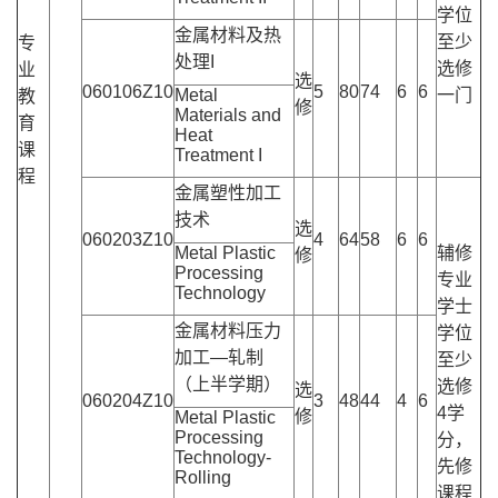
学位
金属材料及热
至少
专
处理I
选修
业
选
060106Z10
5
80
74
6
6
Metal
一门
教
修
Materials and
育
Heat
课
Treatment I
程
金属塑性加工
技术
选
060203Z10
4
64
58
6
6
Metal Plastic
辅修
修
Processing
专业
Technology
学士
金属材料压力
学位
加工—轧制
至少
（上半学期）
选修
选
060204Z10
3
48
44
4
6
4学
修
Metal Plastic
Processing
分，
Technology-
先修
Rolling
课程