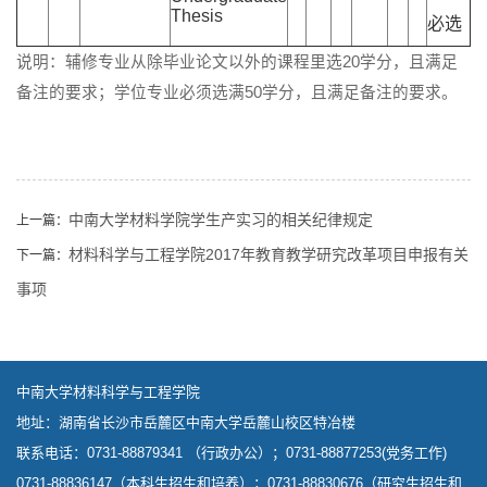
Thesis
必选
说明：辅修专业从除毕业论文以外的课程里选20学分，且满足
备注的要求；学位专业必须选满50学分，且满足备注的要求。
中南大学材料学院学生产实习的相关纪律规定
上一篇：
材料科学与工程学院2017年教育教学研究改革项目申报有关
下一篇：
事项
中南大学材料科学与工程学院
地址：湖南省长沙市岳麓区中南大学岳麓山校区特冶楼
联系电话：0731-88879341 （行政办公）；0731-88877253(党务工作)
0731-88836147（本科生招生和培养）；0731-88830676（研究生招生和