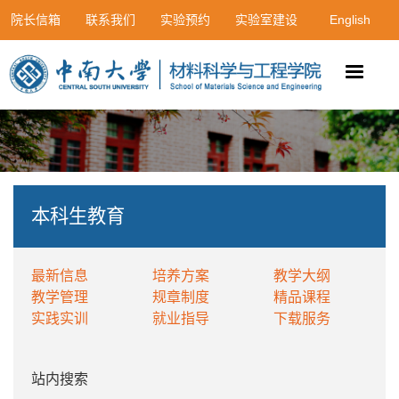
院长信箱
联系我们
实验预约
实验室建设
English
本科生教育
最新信息
培养方案
教学大纲
教学管理
规章制度
精品课程
实践实训
就业指导
下载服务
站内搜索