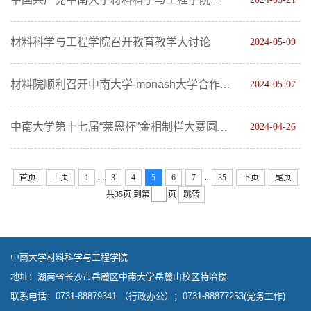
中国共产党中南大学材料科学与工程学院代表大会顺利召开
材料科学与工程学院召开教育教学大讨论
2024-05-09
2024-05-07
材料院顺利召开中南大学-monash大学合作办学座谈会
2024-04-26
中南大学第十七届“莱恩杯”金相制样大赛圆满结束
...
...
首页
上页
1
3
4
5
6
7
35
下页
尾页
共35页
到第
页
跳转
中南大学材料科学与工程学院
地址：湖南省长沙市岳麓区中南大学岳麓山校区特冶楼
联系电话：0731-88879341 （行政办公）；0731-88877253(党务工作)