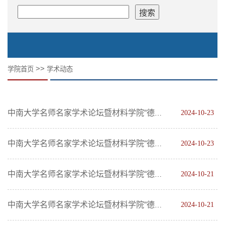
>>
学院首页
学术动态
2024-10-23
中南大学名师名家学术论坛暨材料学院“德材”讲坛第562场——稀土及相关纳米功能材料的控制合成及其生物医学应用
2024-10-23
中南大学名师名家学术论坛暨材料学院“德材”讲坛第561场—发光材料及其应用
2024-10-21
中南大学名师名家学术论坛暨材料学院“德材”讲坛第560场—过渡金属与稀土掺杂微纳米发光材料设计、合成、发光性能提升及其在光电信息应用探索
2024-10-21
中南大学名师名家学术论坛暨材料学院“德材”讲坛第559场—碳纳米材料在农作物上的多功能应用